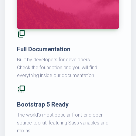
content_copy
Full Documentation
Built by developers for developers.
Check the foundation and you will find
everything inside our documentation.
flip_to_front
Bootstrap 5 Ready
The world’s most popular front-end open
source toolkit, featuring Sass variables and
mixins.