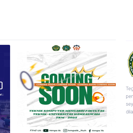
Te
pen
se
dil