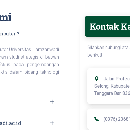
mi
Kontak K
mputer ?
Silahkan hubungi ata
uter Universitas Hamzanwadi
berikut!
am studi strategis di bawah
rfokus pada pengembangan
tis dalam bidang teknologi
Jalan Profes
Selong, Kabupate
Tenggara Bar. 83
(0376) 2368
di.ac.id